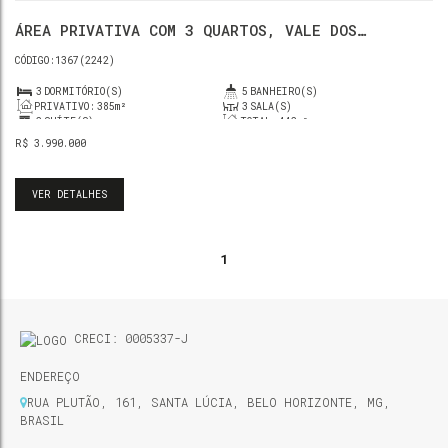
ÁREA PRIVATIVA COM 3 QUARTOS, VALE DOS
CRISTAIS - NOVA LIMA
1367
(2242)
3
DORMITÓRIO(S)
5
BANHEIRO(S)
PRIVATIVO:
385m²
3
SALA(S)
2
SUÍTE(S)
TOTAL:
442m²
3
VAGA(S)
R$
3.990.000
VER DETALHES
1
CRECI: 0005337-J
ENDEREÇO
RUA PLUTÃO
,
161
,
SANTA LÚCIA
,
BELO HORIZONTE
,
MG
,
BRASIL