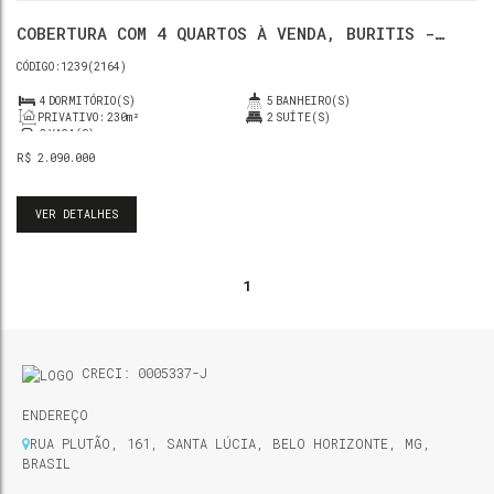
COBERTURA COM 4 QUARTOS À VENDA, BURITIS -
BELO HORIZONTE
1239
(2164)
4
DORMITÓRIO(S)
5
BANHEIRO(S)
PRIVATIVO:
230m²
2
SUÍTE(S)
3
VAGA(S)
R$
2.090.000
VER DETALHES
1
CRECI: 0005337-J
ENDEREÇO
RUA PLUTÃO
,
161
,
SANTA LÚCIA
,
BELO HORIZONTE
,
MG
,
BRASIL