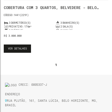
COBERTURA COM 3 QUARTOS, BELVEDERE - BELO
HORIZONTE
1441
(2291)
3
DORMITÓRIO(S)
3
BANHEIRO(S)
PRIVATIVO:
176m²
2
SALA(S)
2
SUÍTE(S)
3
VAGA(S)
R$
3.000.000
VER DETALHES
1
CRECI: 0005337-J
ENDEREÇO
RUA PLUTÃO
,
161
,
SANTA LÚCIA
,
BELO HORIZONTE
,
MG
,
BRASIL