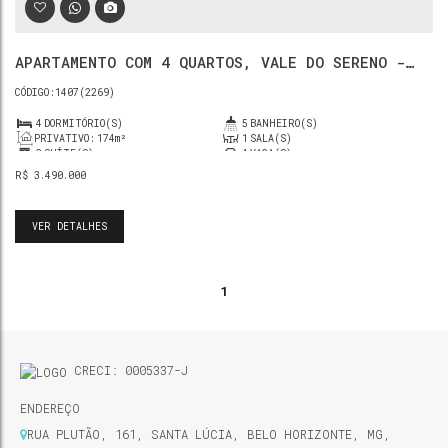
APARTAMENTO COM 4 QUARTOS, VALE DO SERENO -
NOVA LIMA
1407
(2269)
4
DORMITÓRIO(S)
5
BANHEIRO(S)
PRIVATIVO:
174m²
1
SALA(S)
2
SUÍTE(S)
4
VAGA(S)
R$
3.490.000
VER DETALHES
1
CRECI: 0005337-J
ENDEREÇO
RUA PLUTÃO
,
161
,
SANTA LÚCIA
,
BELO HORIZONTE
,
MG
,