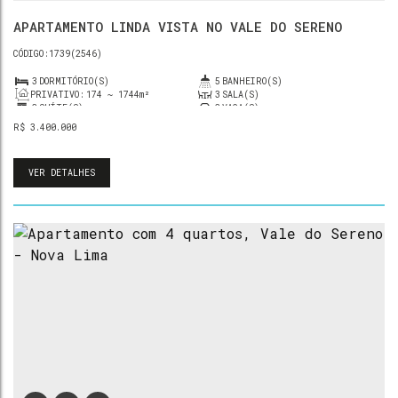
APARTAMENTO LINDA VISTA NO VALE DO SERENO
1739
(2546)
3
DORMITÓRIO(S)
5
BANHEIRO(S)
PRIVATIVO:
174 ~ 1744m²
3
SALA(S)
3
SUÍTE(S)
3
VAGA(S)
R$
3.400.000
VER DETALHES