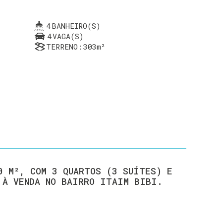
4
BANHEIRO(S)
4
VAGA(S)
TERRENO:
303m²
0 M², COM 3 QUARTOS (3 SUÍTES) E
4 VAGAS DE GARAGEM À VENDA NO BAIRRO ITAIM BIBI.