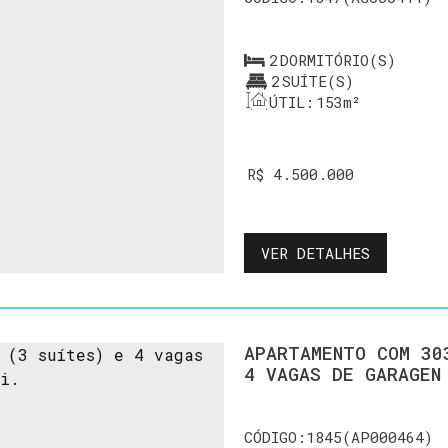
2
DORMITÓRIO(S)
2
SUÍTE(S)
ÚTIL:
153m²
R$
4.500.000
VER DETALHES
APARTAMENTO COM 30
4 VAGAS DE GARAGEN
1845
(AP000464)