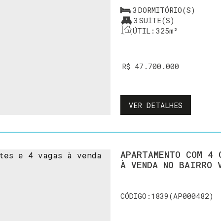
3
DORMITÓRIO(S)
3
SUÍTE(S)
ÚTIL:
325m²
R$
47.700.000
VER DETALHES
APARTAMENTO COM 4 
À VENDA NO BAIRRO 
1839
(AP000482)