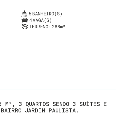
5
BANHEIRO(S)
4
VAGA(S)
TERRENO:
288m²
5 M², 3 QUARTOS SENDO 3 SUÍTES E
 BAIRRO JARDIM PAULISTA.