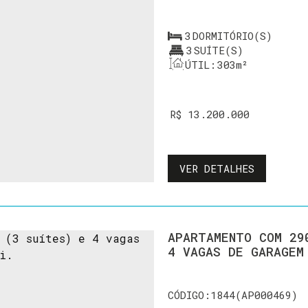
3
DORMITÓRIO(S)
3
SUÍTE(S)
ÚTIL:
303m²
R$
13.200.000
VER DETALHES
APARTAMENTO COM 29
1844
(AP000469)