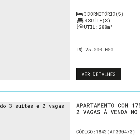
3
DORMITÓRIO(S)
3
SUÍTE(S)
ÚTIL:
288m²
R$
25.000.000
VER DETALHES
APARTAMENTO COM 17
2 VAGAS À VENDA NO
1843
(AP000470)