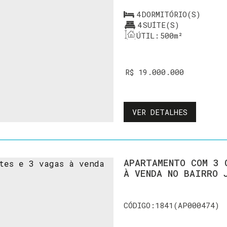
4
DORMITÓRIO(S)
4
SUÍTE(S)
ÚTIL:
500m²
R$
19.000.000
VER DETALHES
APARTAMENTO COM 3 QUARTOS SENDO 3 SUÍTES E 3 VAGAS
À VENDA NO BAIRRO 
1841
(AP000474)