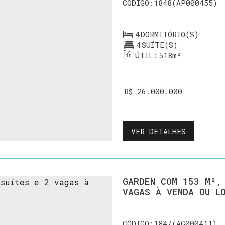
1848
(AP000455)
4
DORMITÓRIO(S)
4
SUÍTE(S)
ÚTIL:
518m²
R$
26.000.000
VER DETALHES
GARDEN COM 153 M²,
VAGAS À VENDA OU L
1847
(AG000411)