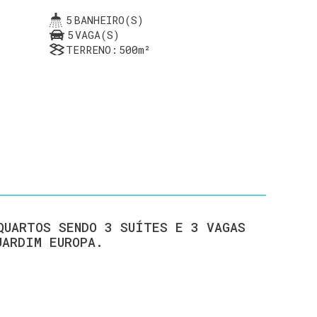
5
BANHEIRO(S)
5
VAGA(S)
TERRENO:
500m²
JARDIM EUROPA.