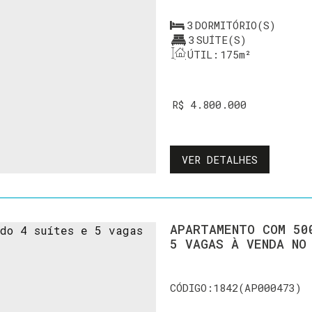
3
DORMITÓRIO(S)
3
SUÍTE(S)
ÚTIL:
175m²
R$
4.800.000
VER DETALHES
APARTAMENTO COM 50
5 VAGAS À VENDA NO
1842
(AP000473)