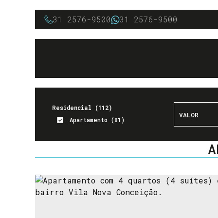
31 2576-9500
31 2576-9500
Residencial (112)
Apartamento (81)
Casa (4)
DORMITÓRIOS
BANHEIROS
Cobertura (15)
A
Flat/Loft/Estúdio (12)