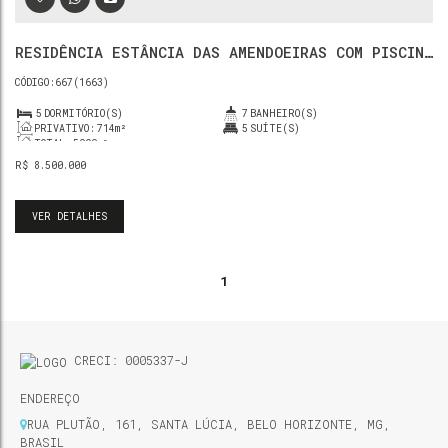
RESIDÊNCIA ESTÂNCIA DAS AMENDOEIRAS COM PISCINA
E QUADRA DE TÊNIS
667
(1663)
5
DORMITÓRIO(S)
7
BANHEIRO(S)
PRIVATIVO:
714m²
5
SUÍTE(S)
TOTAL:
5000m²
R$
8.500.000
VER DETALHES
1
CRECI: 0005337-J
ENDEREÇO
RUA PLUTÃO
,
161
,
SANTA LÚCIA
,
BELO HORIZONTE
,
MG
,
BRASIL