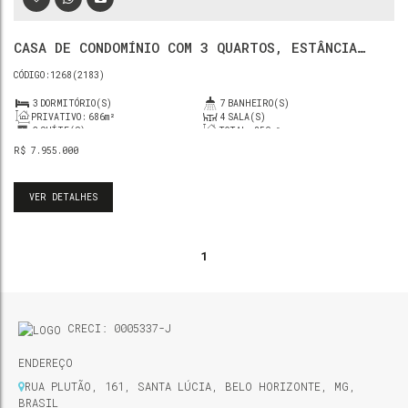
CASA DE CONDOMÍNIO COM 3 QUARTOS, ESTÂNCIA
SERRANA - NOVA LIMA
1268
(2183)
3
DORMITÓRIO(S)
7
BANHEIRO(S)
PRIVATIVO:
686m²
4
SALA(S)
2
SUÍTE(S)
TOTAL:
850m²
5
VAGA(S)
ÚTIL:
687m²
R$
7.955.000
TERRENO:
2246m²
VER DETALHES
1
CRECI: 0005337-J
ENDEREÇO
RUA PLUTÃO
,
161
,
SANTA LÚCIA
,
BELO HORIZONTE
,
MG
,
BRASIL