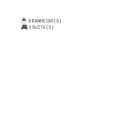
8
BANHEIRO(S)
3
SUÍTE(S)