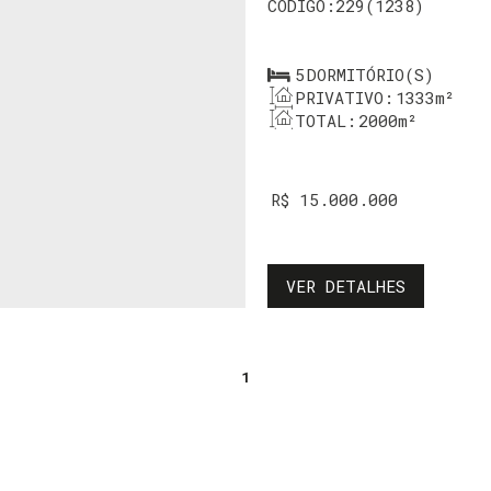
229
(1238)
5
DORMITÓRIO(S)
PRIVATIVO:
1333m²
TOTAL:
2000m²
R$
15.000.000
VER DETALHES
1