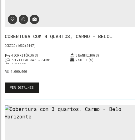
COBERTURA COM 4 QUARTOS, CARMO - BELO
HORIZONTE
1632
(2447)
4
DORMITÓRIO(S)
3
BANHEIRO(S)
PRIVATIVO:
347 ~ 348m²
2
SUÍTE(S)
4
VAGA(S)
R$
4.000.000
VER DETALHES