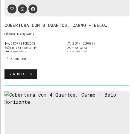
COBERTURA COM 3 QUARTOS, CARMO - BELO
HORIZONTE
1669
(2481)
3
DORMITÓRIO(S)
2
BANHEIRO(S)
PRIVATIVO:
310m²
2
SALA(S)
1
SUÍTE(S)
3
VAGA(S)
R$
2.980.000
VER DETALHES