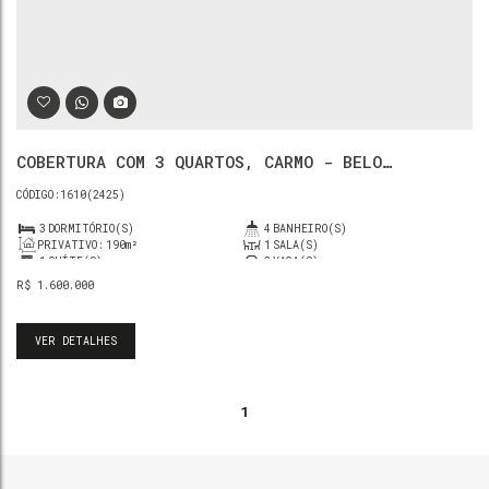
COBERTURA COM 3 QUARTOS, CARMO - BELO
HORIZONTE
1610
(2425)
3
DORMITÓRIO(S)
4
BANHEIRO(S)
PRIVATIVO:
190m²
1
SALA(S)
1
SUÍTE(S)
2
VAGA(S)
R$
1.600.000
VER DETALHES
1