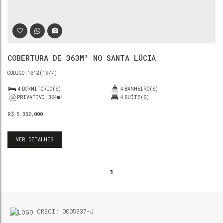
COBERTURA DE 363M² NO SANTA LÚCIA
1012
(1977)
4
DORMITÓRIO(S)
4
BANHEIRO(S)
PRIVATIVO:
364m²
4
SUÍTE(S)
R$
5.330.000
VER DETALHES
1
CRECI: 0005337-J