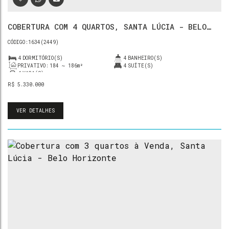
COBERTURA COM 4 QUARTOS, SANTA LÚCIA - BELO
HORIZONTE
1634
(2449)
4
DORMITÓRIO(S)
4
BANHEIRO(S)
PRIVATIVO:
184 ~ 186m²
4
SUÍTE(S)
4
VAGA(S)
R$
5.330.000
VER DETALHES