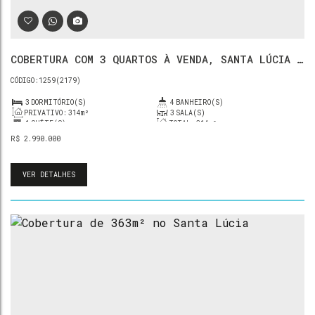
COBERTURA COM 3 QUARTOS À VENDA, SANTA LÚCIA -
BELO HORIZONTE
1259
(2179)
3
DORMITÓRIO(S)
4
BANHEIRO(S)
PRIVATIVO:
314m²
3
SALA(S)
1
SUÍTE(S)
TOTAL:
314m²
3
VAGA(S)
ÚTIL:
314m²
R$
2.990.000
VER DETALHES