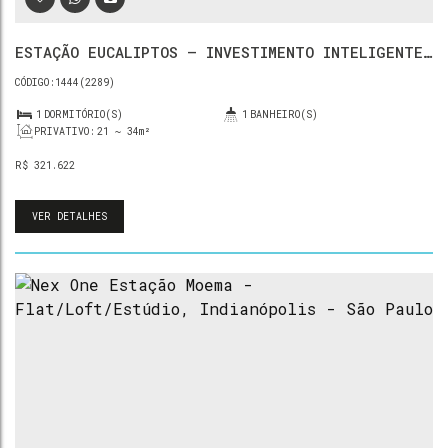
ESTAÇÃO EUCALIPTOS — INVESTIMENTO INTELIGENTE
EM MOEMA
1444
(2289)
1
DORMITÓRIO(S)
1
BANHEIRO(S)
PRIVATIVO:
21 ~ 34m²
R$
321.622
VER DETALHES