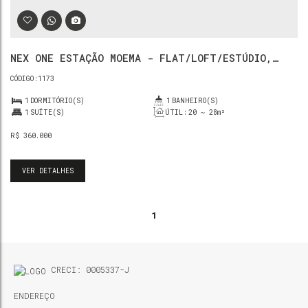
NEX ONE ESTAÇÃO MOEMA - FLAT/LOFT/ESTÚDIO,
INDIANÓPOLIS - SÃO PAULO
1173
1
DORMITÓRIO(S)
1
BANHEIRO(S)
1
SUÍTE(S)
ÚTIL:
20 ~ 28m²
R$
360.000
VER DETALHES
1
CRECI: 0005337-J
ENDEREÇO