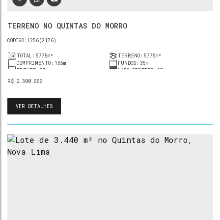
TERRENO NO QUINTAS DO MORRO
1256
(2176)
TOTAL:
5775m²
TERRENO:
5775m²
COMPRIMENTO:
165m
FUNDOS:
35m
FRENTE:
35m
LADO DIREITO:
35m
LADO ESQUERDO:
165m
R$
2.300.000
VER DETALHES