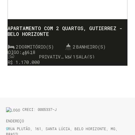
APARTAMENTO COM 2 QUARTOS, GUTIERREZ -
BELO HORIZONTE
2
DORMITÓRIO(S)
2
BANHEIRO(S)
1618
49 ~
PRIVATIVO:
1
SALA(S)
77m²
R$
1.170.000
1
SUÍTE(S)
2
VAGA(S)
CRECI: 0005337-J
ENDEREÇO
RUA PLUTÃO
,
161
,
SANTA LÚCIA
,
BELO HORIZONTE
,
MG
,
BRASIL