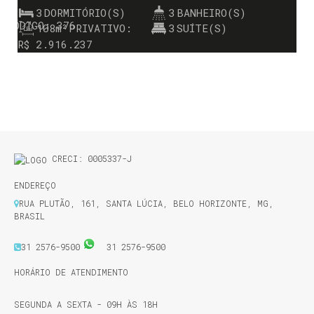
3
DORMITÓRIO(S)
3
BANHEIRO(S)
376
108m²
PRIVATIVO:
3
SUÍTE(S)
R$
2.916.237
CRECI: 0005337-J
ENDEREÇO
RUA PLUTÃO
,
161
,
SANTA LÚCIA
,
BELO HORIZONTE
,
MG
,
BRASIL
31 2576-9500
31 2576-9500
HORÁRIO DE ATENDIMENTO
SEGUNDA A SEXTA - 09H ÀS 18H