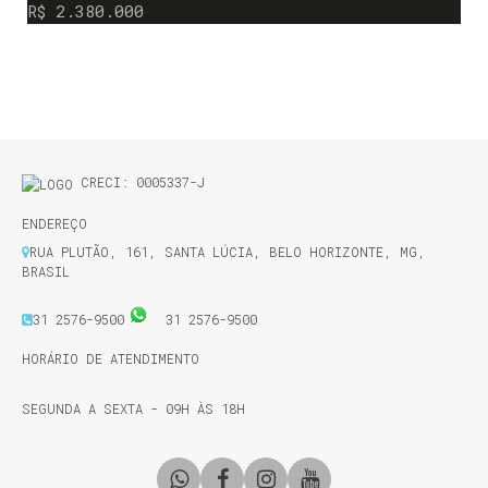
2
SUÍTE(S)
3
VAGA(S)
R$
2.380.000
CRECI: 0005337-J
ENDEREÇO
RUA PLUTÃO
,
161
,
SANTA LÚCIA
,
BELO HORIZONTE
,
MG
,
BRASIL
31 2576-9500
31 2576-9500
HORÁRIO DE ATENDIMENTO
SEGUNDA A SEXTA - 09H ÀS 18H