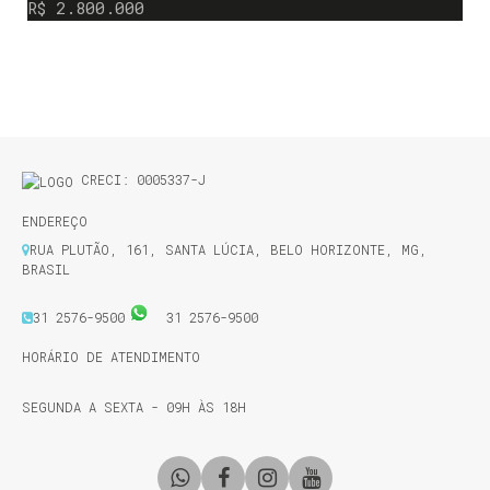
2769m²
TOTAL:
R$
2.800.000
CRECI: 0005337-J
ENDEREÇO
RUA PLUTÃO
,
161
,
SANTA LÚCIA
,
BELO HORIZONTE
,
MG
,
BRASIL
31 2576-9500
31 2576-9500
HORÁRIO DE ATENDIMENTO
SEGUNDA A SEXTA - 09H ÀS 18H