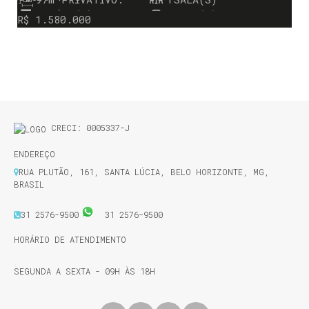
3
SUÍTE(S)
2
VAGA(S)
R$
1.580.000
CRECI: 0005337-J
ENDEREÇO
RUA PLUTÃO
,
161
,
SANTA LÚCIA
,
BELO HORIZONTE
,
MG
,
BRASIL
31 2576-9500
31 2576-9500
HORÁRIO DE ATENDIMENTO
SEGUNDA A SEXTA - 09H ÀS 18H