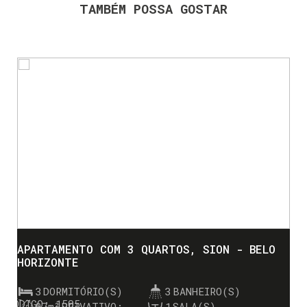
TAMBÉM POSSA GOSTAR
APARTAMENTO COM 3 QUARTOS, SION - BELO
HORIZONTE
3
DORMITÓRIO(S)
3
BANHEIRO(S)
1505
97m²
PRIVATIVO:
1
SALA(S)