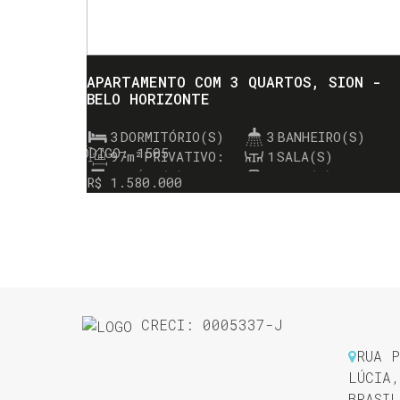
APARTAMENTO COM 3 QUARTOS, SION -
BELO HORIZONTE
3
DORMITÓRIO(S)
3
BANHEIRO(S)
1505
97m²
PRIVATIVO:
1
SALA(S)
3
SUÍTE(S)
2
VAGA(S)
R$
1.580.000
CRECI: 0005337-J
RUA P
LÚCIA
,
BRASIL