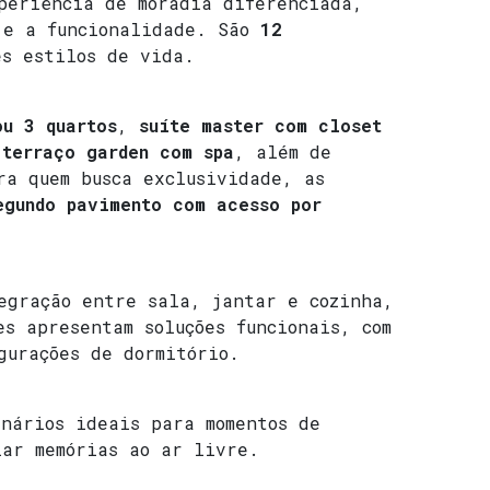
xperiência de moradia diferenciada,
r e a funcionalidade. São
12
es estilos de vida.
ou 3 quartos
,
suíte master com closet
m
terraço garden com spa
, além de
ra quem busca exclusividade, as
egundo pavimento com acesso por
egração entre sala, jantar e cozinha,
es apresentam soluções funcionais, com
gurações de dormitório.
enários ideais para momentos de
iar memórias ao ar livre.