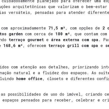
 cuidadosamente planejado para oferecer uma e
luções arquitetônicas que valorizam o bem-esta
ias versáteis, pensadas para atender diferent
com aproximadamente
71,5 m²
, com opções de
2 
tos garden
com cerca de
180 m²
, que contam co
ando
terraço gourmet
e
área externa com spa
. Pa
te
168,6 m²
, oferecem
terraço grill com spa
e
s
idos com atenção aos detalhes, priorizando int
nação natural e a fluidez dos espaços. As suít
cluindo
home office
, closets e diferentes confi
as possibilidades de uso do imóvel, criando c
m espaços pensados para receber, celebrar e cr