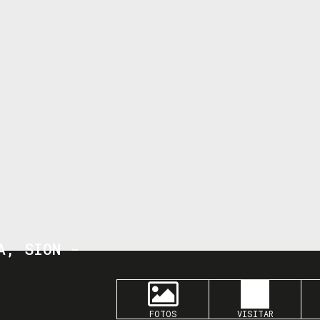
A, SION -
FOTOS