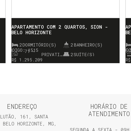
APARTAMENTO COM 2 QUARTOS, SION -
A
BELO HORIZONTE
B
2
DORMITÓRIO(S)
2
BANHEIRO(S)
1515
71 ~
PRIVATIVO:
2
SUÍTE(S)
173m²
R$
1.295.209
R$
ENDEREÇO
HORÁRIO DE
ATENDIMENTO
LUTÃO
,
161
,
SANTA
BELO HORIZONTE
,
MG
,
SEGUNDA A SEXTA - 09H