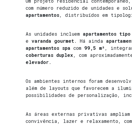
Um projeto residencial contemporâneo,
com número reduzido de unidades e so
apartamentos
, distribuídos em tipolog
As unidades incluem
apartamentos tipo
e
varanda gourmet
. Há ainda
apartamen
apartamentos spa
com
99,5 m²
, integr
coberturas duplex
, com aproximadamen
elevador
.
Os ambientes internos foram desenvolv
além de layouts que favorecem a ilumi
possibilidades de personalização, in
As áreas externas privativas ampliam 
convivência, lazer e relaxamento, co