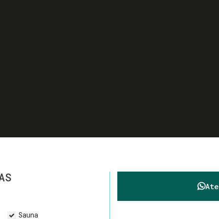
AS
At
Sauna