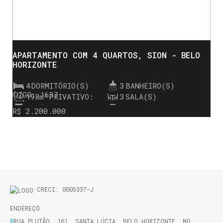
APARTAMENTO COM 4 QUARTOS, SION - BELO
HORIZONTE
4
DORMITÓRIO(S)
3
BANHEIRO(S)
1637
198m²
PRIVATIVO:
3
SALA(S)
3
SUÍTE(S)
3
VAGA(S)
R$
2.200.000
CRECI: 0005337-J
ENDEREÇO
RUA PLUTÃO
,
161
,
SANTA LÚCIA
,
BELO HORIZONTE
,
MG
,