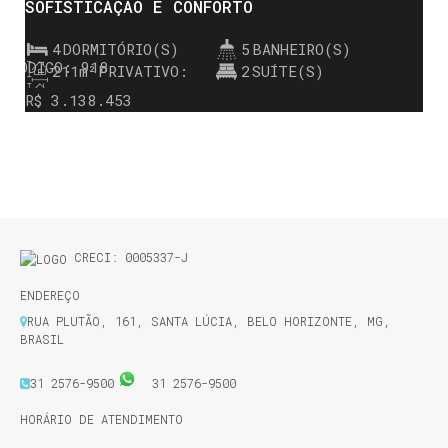
SOFISTICAÇÃO E CONFORTO
4
DORMITÓRIO(S)
5
BANHEIRO(S)
918
211m²
PRIVATIVO:
2
SUÍTE(S)
4016m²
TOTAL:
R$
3.138.453
CRECI: 0005337-J
ENDEREÇO
RUA PLUTÃO
,
161
,
SANTA LÚCIA
,
BELO HORIZONTE
,
MG
,
BRASIL
31 2576-9500
31 2576-9500
HORÁRIO DE ATENDIMENTO