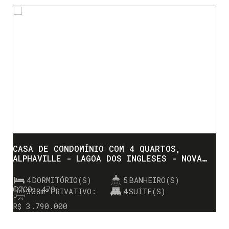
CASA DE CONDOMÍNIO COM 4 QUARTOS,
ALPHAVILLE - LAGOA DOS INGLESES - NOVA
LIMA
4
DORMITÓRIO(S)
5
BANHEIRO(S)
470
308m²
PRIVATIVO:
4
SUÍTE(S)
630m²
TOTAL:
R$
3.790.000