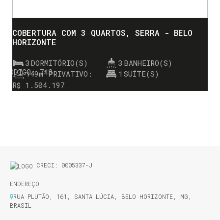
COBERTURA COM 3 QUARTOS, SERRA - BELO
HORIZONTE
3
DORMITÓRIO(S)
3
BANHEIRO(S)
713
149m²
PRIVATIVO:
1
SUÍTE(S)
R$
1.504.197
CRECI: 0005337-J
ENDEREÇO
RUA PLUTÃO
,
161
,
SANTA LÚCIA
,
BELO HORIZONTE
,
MG
,
BRASIL