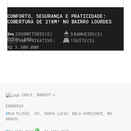
CONFORTO, SEGURANÇA E PRATICIDADE:
COBERTURA DE 210M² NO BAIRRO LOURDES
2
DORMITÓRIO(S)
3
BANHEIRO(S)
982
210m²
PRIVATIVO:
1
SUÍTE(S)
R$
3.500.000
CRECI: 0005337-J
ENDEREÇO
RUA PLUTÃO
,
161
,
SANTA LÚCIA
,
BELO HORIZONTE
,
MG
,
BRASIL