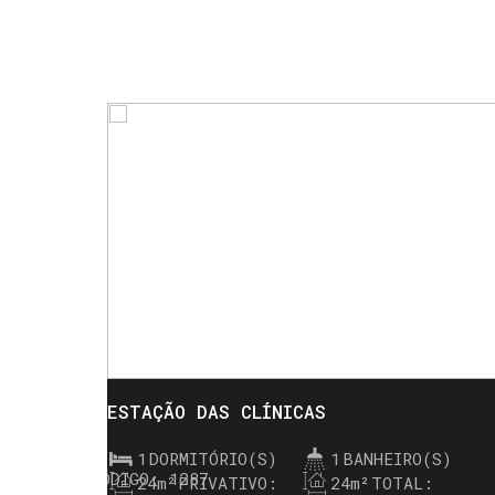
ESTAÇÃO DAS CLÍNICAS
1
DORMITÓRIO(S)
1
BANHEIRO(S)
1287
24m²
PRIVATIVO:
24m²
TOTAL: