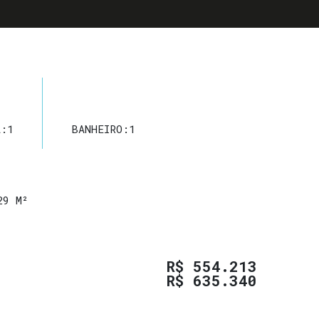
A:
1
BANHEIRO:
1
29 M²
R$
554.213
R$
635.340