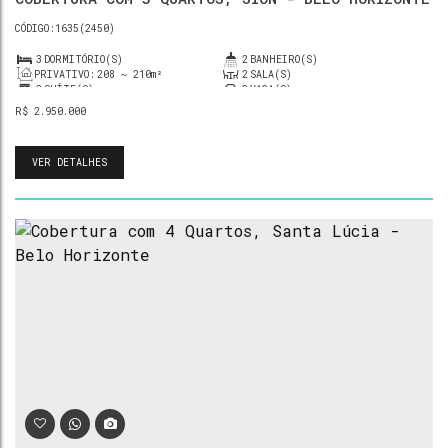
1635
(2450)
3
DORMITÓRIO(S)
2
BANHEIRO(S)
PRIVATIVO:
208 ~ 210m²
2
SALA(S)
2
SUÍTE(S)
3
VAGA(S)
R$
2.950.000
VER DETALHES