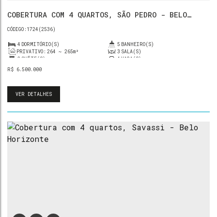
COBERTURA COM 4 QUARTOS, SÃO PEDRO - BELO
HORIZONTE
1724
(2536)
4
DORMITÓRIO(S)
5
BANHEIRO(S)
PRIVATIVO:
264 ~ 265m²
3
SALA(S)
2
SUÍTE(S)
4
VAGA(S)
R$
6.500.000
VER DETALHES