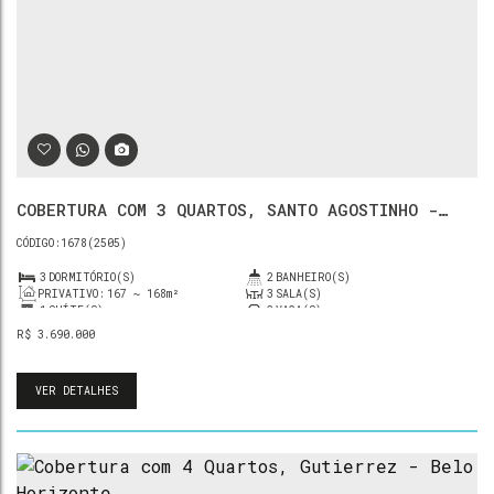
COBERTURA COM 3 QUARTOS, SANTO AGOSTINHO -
BELO HORIZONTE
1678
(2505)
3
DORMITÓRIO(S)
2
BANHEIRO(S)
PRIVATIVO:
167 ~ 168m²
3
SALA(S)
1
SUÍTE(S)
2
VAGA(S)
R$
3.690.000
VER DETALHES