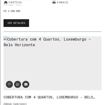
3
SUÍTE(S)
6
VAGA(S)
ÚTIL:
460m²
R$
6.900.000
VER DETALHES
COBERTURA COM 4 QUARTOS, LUXEMBURGO - BELO
HORIZONTE
1638
(2453)