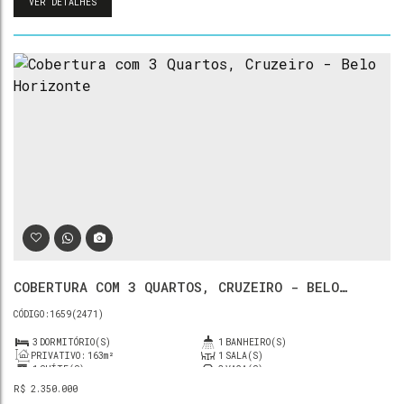
VER DETALHES
COBERTURA COM 3 QUARTOS, CRUZEIRO - BELO
HORIZONTE
1659
(2471)
3
DORMITÓRIO(S)
1
BANHEIRO(S)
PRIVATIVO:
163m²
1
SALA(S)
1
SUÍTE(S)
3
VAGA(S)
R$
2.350.000