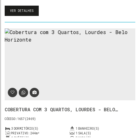
VER DETALHES
COBERTURA COM 3 QUARTOS, LOURDES - BELO
HORIZONTE
1657
(2469)
3
DORMITÓRIO(S)
1
BANHEIRO(S)
PRIVATIVO:
244m²
1
SALA(S)
1
SUÍTE(S)
3
VAGA(S)