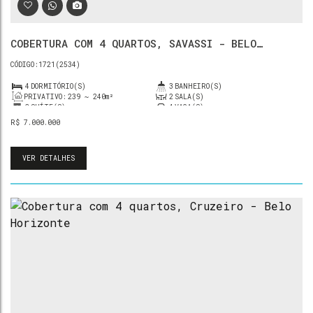
COBERTURA COM 4 QUARTOS, SAVASSI - BELO
HORIZONTE
1721
(2534)
4
DORMITÓRIO(S)
3
BANHEIRO(S)
PRIVATIVO:
239 ~ 240m²
2
SALA(S)
3
SUÍTE(S)
4
VAGA(S)
R$
7.000.000
VER DETALHES