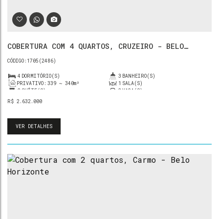
COBERTURA COM 4 QUARTOS, CRUZEIRO - BELO
HORIZONTE
1705
(2486)
4
DORMITÓRIO(S)
3
BANHEIRO(S)
PRIVATIVO:
339 ~ 340m²
1
SALA(S)
2
SUÍTE(S)
3
VAGA(S)
R$
2.632.000
VER DETALHES