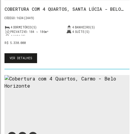
COBERTURA COM 4 QUARTOS, SANTA LÚCIA - BELO
HORIZONTE
1634
(2449)
4
DORMITÓRIO(S)
4
BANHEIRO(S)
PRIVATIVO:
184 ~ 186m²
4
SUÍTE(S)
4
VAGA(S)
R$
5.330.000
VER DETALHES