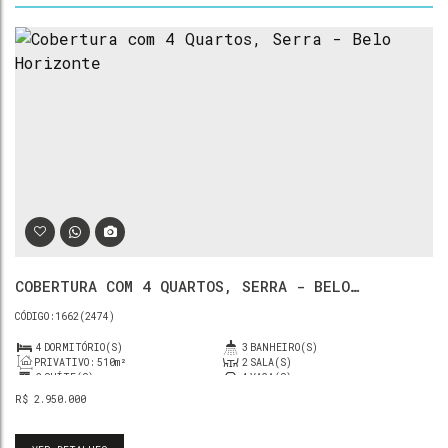
COBERTURA COM 4 QUARTOS, SERRA - BELO
HORIZONTE
1662
(2474)
4
DORMITÓRIO(S)
3
BANHEIRO(S)
PRIVATIVO:
510m²
2
SALA(S)
2
SUÍTE(S)
4
VAGA(S)
R$
2.950.000