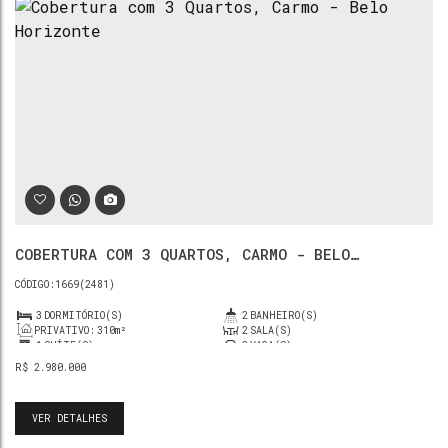
COBERTURA COM 3 QUARTOS, CARMO - BELO
HORIZONTE
1669
(2481)
3
DORMITÓRIO(S)
2
BANHEIRO(S)
PRIVATIVO:
310m²
2
SALA(S)
1
SUÍTE(S)
3
VAGA(S)
R$
2.980.000
VER DETALHES