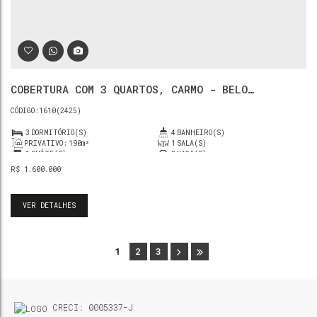
COBERTURA COM 3 QUARTOS, CARMO - BELO
HORIZONTE
1610
(2425)
3
DORMITÓRIO(S)
4
BANHEIRO(S)
PRIVATIVO:
190m²
1
SALA(S)
1
SUÍTE(S)
2
VAGA(S)
R$
1.600.000
VER DETALHES
1
2
3
CRECI: 0005337-J