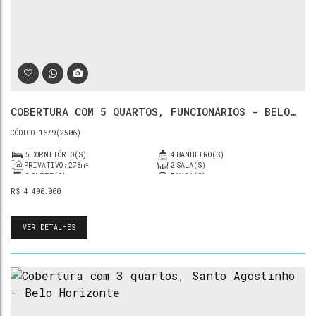
COBERTURA COM 5 QUARTOS, FUNCIONÁRIOS - BELO
HORIZONTE
1679
(2506)
5
DORMITÓRIO(S)
4
BANHEIRO(S)
PRIVATIVO:
278m²
2
SALA(S)
2
SUÍTE(S)
5
VAGA(S)
R$
4.400.000
VER DETALHES