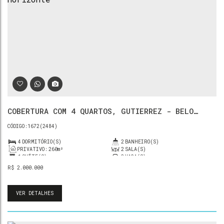
COBERTURA COM 4 QUARTOS, GUTIERREZ - BELO
HORIZONTE
1672
(2484)
4
DORMITÓRIO(S)
2
BANHEIRO(S)
PRIVATIVO:
260m²
2
SALA(S)
1
SUÍTE(S)
3
VAGA(S)
R$
2.000.000
VER DETALHES