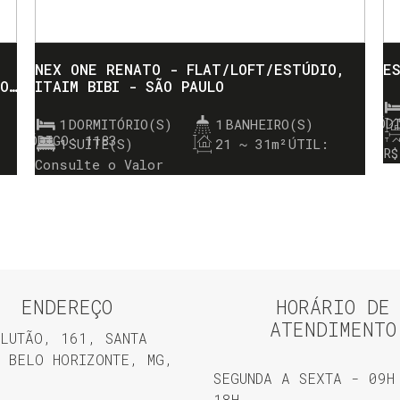
NEX ONE RENATO - FLAT/LOFT/ESTÚDIO,
E
ÃO
ITAIM BIBI - SÃO PAULO
1
DORMITÓRIO(S)
1
BANHEIRO(S)
1183
1
SUÍTE(S)
21 ~ 31m²
ÚTIL:
R$
Consulte o Valor
ENDEREÇO
HORÁRIO DE
ATENDIMENTO
LUTÃO
,
161
,
SANTA
BELO HORIZONTE
,
MG
,
SEGUNDA A SEXTA - 09H
18H