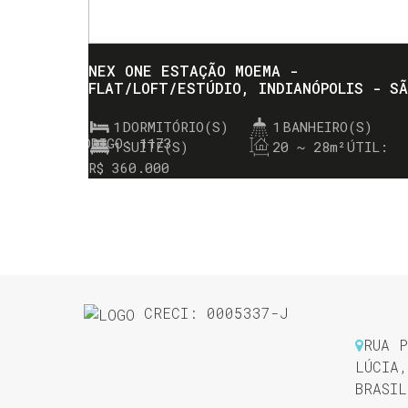
NEX ONE ESTAÇÃO MOEMA -
FLAT/LOFT/ESTÚDIO, INDIANÓPOLIS - S
PAULO
1
DORMITÓRIO(S)
1
BANHEIRO(S)
1173
1
SUÍTE(S)
20 ~ 28m²
ÚTIL:
R$
360.000
CRECI: 0005337-J
RUA P
LÚCIA
,
BRASIL