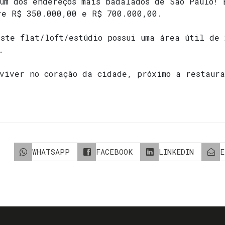
um dos endereços mais badalados de São Paulo! 
re R$ 350.000,00 e R$ 700.000,00.
ste flat/loft/estúdio possui uma área útil de
.
viver no coração da cidade, próximo a restaur
WHATSAPP
FACEBOOK
LINKEDIN
E