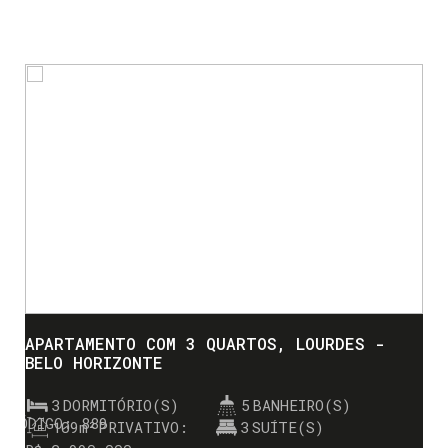
APARTAMENTO COM 3 QUARTOS, LOURDES -
BELO HORIZONTE
3
DORMITÓRIO(S)
5
BANHEIRO(S)
889
109m²
PRIVATIVO:
3
SUÍTE(S)